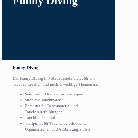
Funny Diving
Funny Diving
Das Funny Diving in Münchenstein bietet für uns
Taucher, wie dich und mich, 5 wichtige Themen an:
Service- und Reparatur-Leistungen
Shop mit Tauchmaterial
Beratung für Tauchmaterial und
Tauchweiterbildungen
Tauchleihmaterial
Treffpunkt für Taucher verschiedener
Organisationen und Ausbildungsstufen